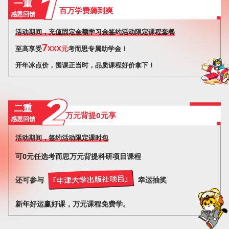
一重
百万学费薅到爽
感恩回馈
活动期间，充值固定金额学习金签约活动限定课程套餐
7
至高享受
XXX元
考而思专属助学金！
开年冰点价，囤课正当时，品质课程好价拿下！
二重
万元背提0元享
感恩回馈
活动期间，签约活动限定课时包
可0元任选考而思万元背提科研项目课程
还可参与
幸运抽奖
新年好运赢好课，万元课程免费学。