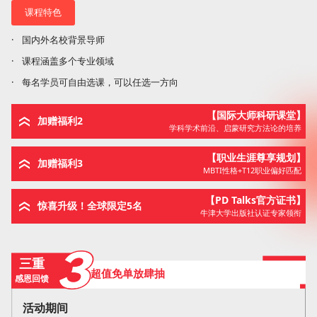
课程特色
·
国内外名校背景导师
·
课程涵盖多个专业领域
·
每名学员可自由选课，可以任选一方向
【国际大师科研课堂】
加赠福利2
学科学术前沿、启蒙研究方法论的培养
【职业生涯尊享规划】
加赠福利3
MBTI性格+T12职业偏好匹配
【PD Talks官方证书】
惊喜升级！全球限定5名
牛津大学出版社认证专家领衔
三重
超值免单放肆抽
感恩回馈
活动期间