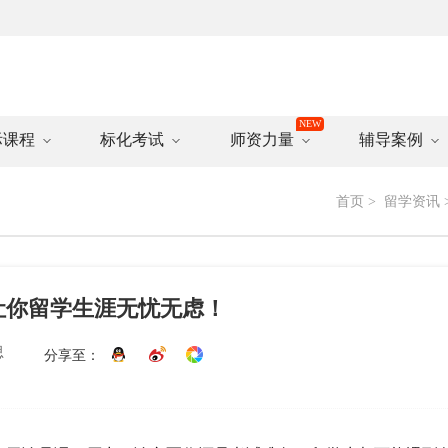
际课程
标化考试
师资力量
辅导案例
首页
>
留学资讯
让你留学生涯无忧无虑！
思
分享至：