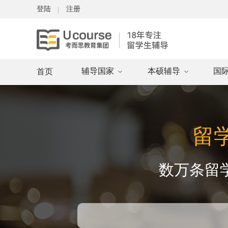
登陆
注册
辅导国家
本硕辅导
国
首页
留
数万条留