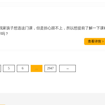
难吗？我家孩子想选这门课，但是担心跟不上，所以想提前了解一下课
导吗？
查看详情 >
5
6
...
2947
→
——