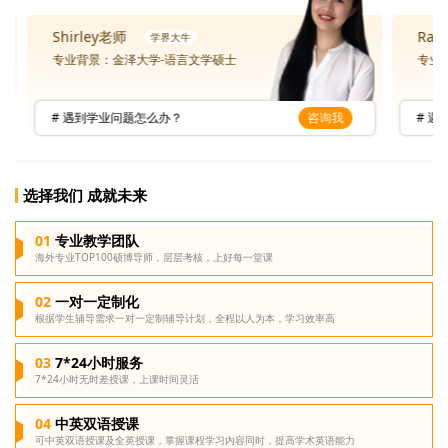
Shirley老师
Rain
专业背景：金泽大学-语言文学硕士
专业背
# 遇到学业问题怎么办？
咨询我
# 遇到
选择我们 成就未来
专业教学团队
海外专业TOP100硕博导师，层层考核，上好每一堂课
一对一定制化
根据学生辅导需求一对一定制辅导计划，全程以人为本，学习效率高
7*24小时服务
7*24小时无时差授课，上课时间灵活
中英双语授课
可中英双语授课及全英授课，掌握课程学习内容同时，提高学术英语能力