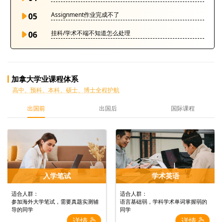
Assignment作业完成不了
05
挂科/学术不端不知道怎么处理
06
加拿大学业课程体系
高中、预科、本科、硕士、博士全程护航
出国前
出国后
国际课程
入学笔试
学术英语
适合人群：
适合人群：
参加海外大学笔试，需要真题实测辅
语言基础弱，学科学术单词掌握弱的
导的同学
同学
详情
详情