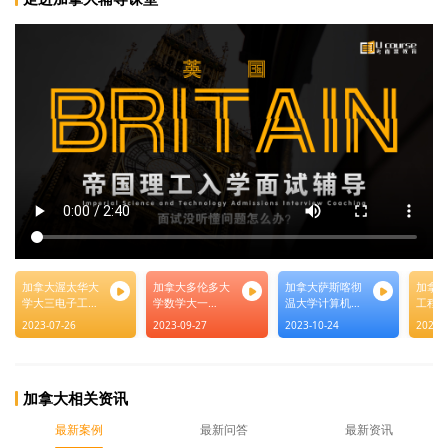
加拿大渥太华大
加拿大多伦多大
加拿大萨斯喀彻
加拿大
学大三电子工程
学数学大一
温大学计算机专
工程专
专业通信系统概
CSCA20编程基础
业大四CMPT360
315
2023-07-26
2023-09-27
2023-10-24
2023-
论课件同步讲解
课业讲解
课程同步辅导
件课
加拿大相关资讯
最新案例
最新问答
最新资讯