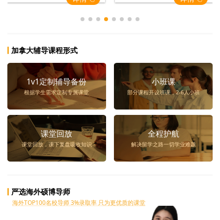
加拿大辅导课程形式
1v1定制辅导备份
小班课
根据学生需求定制专属课堂
部分课程开设班课，2-6人小班
课堂回放
全程护航
课堂回放，课下复盘吸收知识
解决留学之路一切学业难题
严选海外硕博导师
海外TOP100名校导师 3%录取率 只为更优质的课堂