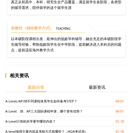
真正从初高中，本科，研究生全产品覆盖，满足留学生各阶段，各类型
的辅导需求，陪伴留学的这个留学生涯
前瞻性（独特教学方式）
TEACHING
以本硕阶段课程出发，延伸出的低龄学科辅导，融合充足的本硕阶段学
生辅导经验，帮助低龄段学生在中学阶段，提前解决进入本科后的问题
点，提前适应海外教学方式
相关资讯
最新问答
最新资讯
A-LeveL/AP/IB不同课程体系学生如何备考STEP？
04-01
A-Level、IB、AP三大国际课程申请，哪个更有优势？
04-01
A-Level计算机科学要学哪些内容？
01-18
A-level地理主要内容及考核方式有哪些？（AQA考试局）
01-18