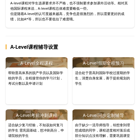
A-level课程对学生选课要求并不严格，也不强制要求参加课外活动等。相对其
他国际课程来说，A-level课程总体难度要略低一些。
但是随着A-level的认可度越来越高，竞争也是很激烈的，所以需要更好的成
绩，比如A*等，所以也不要低估了难度哦。
A-Level课程辅导设置
A-Level全程课程
A-Level假期全程预习
帮助普高体系的脱产学员以及国际学
适合处于普高到国际学校过渡期的学
校的学员，全程接管你的学习计划，
生，清楚自身发展，善于提前规划的
考试分数以及申请计划
学生
A-Level考前冲刺课程
A-Level同步定制辅导
适合缺少复习经验，不知该如何复习
由于缺少一流导师指导，却想拿到理
的学生 需巩固基础，想冲刺高分，申
想成绩的同学，课程进度相对落后或
请院校的学生
部分知识点没有理解，需要巩固课堂