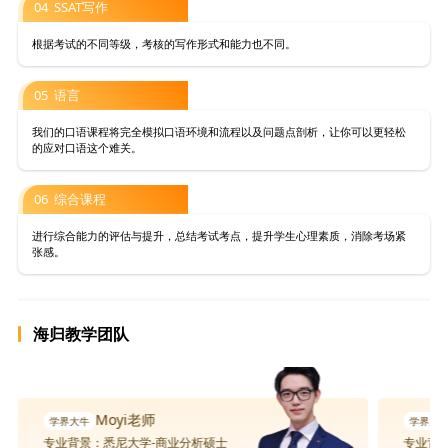
04 SSAT写作
根据考试的不同等级，考核的写作形式和能力也不同。
05 语言
我们的口语课程将完全模拟口语环境和流程以及问题点剖析，让你可以更轻松
的应对口语这个难关。
06 综合课程
进行综合能力的评估与提升，总结考试考点，提升学生心理素质，消除考场紧
张感。
海归教学团队
Moyi老师
专业背景：悉尼大学-商业分析硕士
专业背