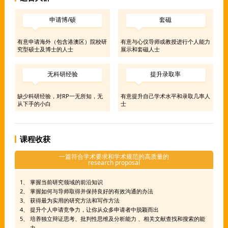
申请博/硕
套磁
有意申请海外（包含港澳区）院校研
有意与心仪导师或教授进行个人能力
究型硕士及博士的人士
展示和套磁人士
无科研经验
提升录取率
缺少科研经验，对RP一无所知，无
有意提升自己学术水平和录取几率人
从下手的小白
士
课程收获
一篇符合学术要求和学术规范的高质量的
research proposal
掌握当前研究领域的前沿知识
掌握如何与导师取得并保持良好的有效沟通的办法
获得最为实用的研究方法和写作方法
提升个人申请竞争力，让你从众多申请者中脱颖而出
培养独立辩证思考、批判性思维及分析能力 、相关文献查找和搜索的能
力