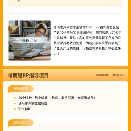
考而思深耕留学生辅导18年，RP辅导更是凝聚
了这10余年的宝贵授课经验，我们帮助上万名学
生从辅导中获益：和心仪的导师取得了良好的联
课程介绍
系并保持有效的沟通；为迷茫的科研爱好者拓开
了更为广泛的思路，大幅度帮助其提升核心竞争
力！
考而思RP指导项目
GUIDANCE PROJECT
课程设置
20小时3V1 线上辅导 （导师、教务管家、专家组成员）
课后邮件或微信答疑
论文辅助
课程安排