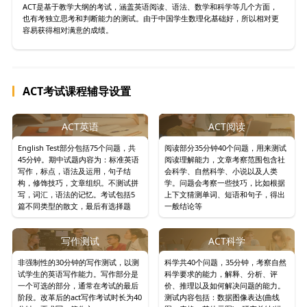
ACT是基于教学大纲的考试，涵盖英语阅读、语法、数学和科学等几个方面，
也有考独立思考和判断能力的测试。由于中国学生数理化基础好，所以相对更
容易获得相对满意的成绩。
ACT考试课程辅导设置
ACT英语
ACT阅读
English Test部分包括75个问题，共
阅读部分35分钟40个问题，用来测试
45分钟。期中试题内容为：标准英语
阅读理解能力，文章考察范围包含社
写作，标点，语法及运用，句子结
会科学、自然科学、小说以及人类
构，修饰技巧，文章组织。不测试拼
学。问题会考察一些技巧，比如根据
写，词汇，语法的记忆。考试包括5
上下文猜测单词、短语和句子，得出
篇不同类型的散文，最后有选择题
一般结论等
写作测试
ACT科学
非强制性的30分钟的写作测试，以测
科学共40个问题，35分钟，考察自然
试学生的英语写作能力。写作部分是
科学要求的能力，解释、分析、评
一个可选的部分，通常在考试的最后
价、推理以及如何解决问题的能力。
阶段。改革后的act写作考试时长为40
测试内容包括：数据图像表达(曲线