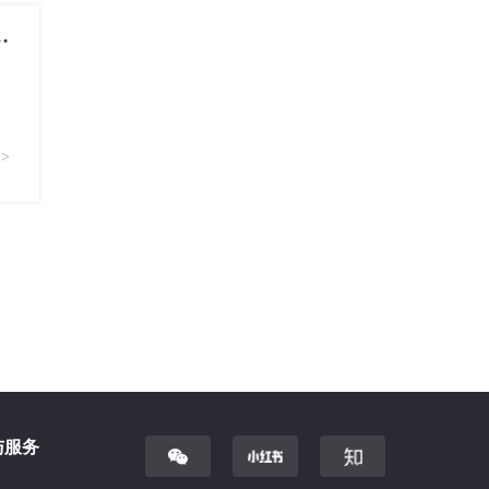
 and Statistics|MATH1024课程辅导
>
与服务