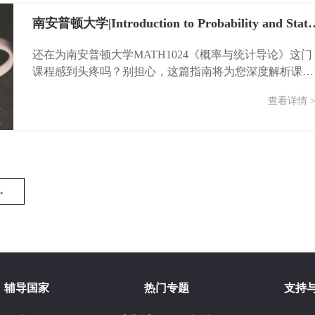
南安普顿大学|Introduction to Probability
还在为南安普顿大学MATH1024《概率与统计导论》这门
课程感到头疼吗？别担心，这篇指南将为您深度解析课程
内容、难点，并提供有效的学习策略，助您轻松掌握这门
查看详情 >
核心...
→
辅导国家
热门专题
支持