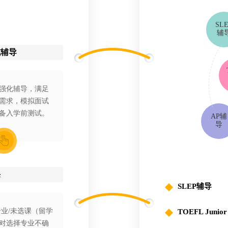
SL
辅
试辅导
强化辅导，满足
需求，模拟面试
备入学前测试。
AP辅
导
课
SLEP辅导
专业/未选课（留学
TOEFL Junior
对选择专业不确