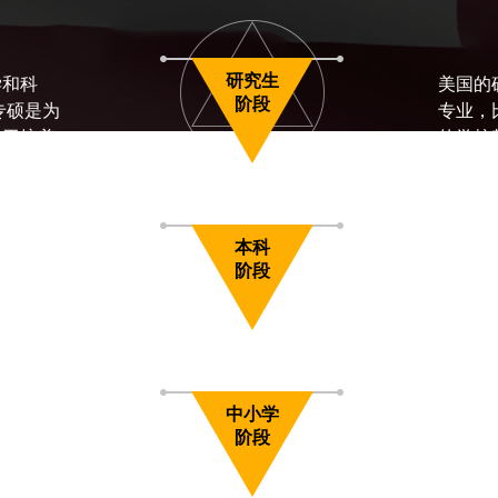
研究生
学和科
美国的
阶段
专硕是为
专业，
在于培养
的学校
的需求
本科
识的积累
美国更
阶段
精神以
中小学
学生严格
美国初
阶段