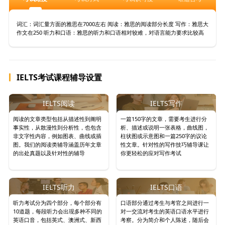
词汇：词汇量方面的雅思在7000左右 阅读：雅思的阅读部分长度 写作：雅思大
作文在250 听力和口语：雅思的听力和口语相对较难，对语言能力要求比较高
IELTS考试课程辅导设置
IELTS阅读
IELTS写作
阅读的文章类型包括从描述性到阐明
一篇150字的文章，需要考生进行分
事实性，从散漫性到分析性，也包含
析、描述或说明一张表格，曲线图，
非文字性内容，例如图表、曲线或插
柱状图或示意图和一篇250字的议论
图。我们的阅读类辅导涵盖历年文章
性文章。针对性的写作技巧辅导课让
的出处真题以及针对性的辅导
你更轻松的应对写作考试
IELTS听力
IELTS口语
听力考试分为四个部分，每个部分有
口语部分通过考生与考官之间进行一
10道题，每段听力会出现多种不同的
对一交流对考生的英语口语水平进行
英语口音，包括英式、澳洲式、新西
考察。分为简介和个人陈述，随后会