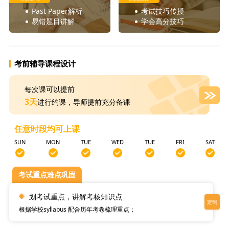
Past Paper解析
考试技巧传授
易错题目讲解
学会高分技巧
考前辅导课程设计
每次课可以提前
3天
进行约课，导师提前充分备课
任意时段均可上课
SUN
MON
TUE
WED
TUE
FRI
SAT
考试重点难点巩固
划考试重点，讲解考核知识点
根据学校syllabus 配合历年考卷梳理重点；