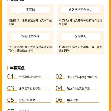
零基础
缺乏学术写作能力
出国留学，未接触过国外论文写作的
不了解国外论文评分标准和写作方法
同学
的同学
担心论文挂科
提前学习
担心在学习过程中无法按照老师要求
想提前学习国外论文写作，赢在起跑
写作，导致论文挂科
线的同学
课程亮点
01
02
学术写作课堂教学
个人&团队program协作
03
04
课下复习协助答疑
论文/报告实操产出
05
06
分析产出结果
结业证书