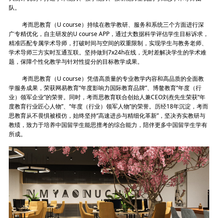
队。
考而思教育（U course）持续在教学教研、服务和系统三个方面进行深
广专精优化，自主研发的U course APP，通过大数据科学评估学生目标诉求，
精准匹配专属学术导师，打破时间与空间的双重限制，实现学生与教务老师、
学术导师三方实时互通互联。坚持做到7x24h在线，无时差解决学生的学术难
题，保障个性化教学与针对性提分的目标教学成果。
考而思教育（U course）凭借高质量的专业教学内容和高品质的全面教
学服务成果，荣获网易教育“年度影响力国际教育品牌”、博鳌教育“年度（行
业）领军企业”的荣誉。同时，考而思教育联合创始人兼CEO刘焘先生荣获“年
度教育行业匠心人物”、“年度（行业）领军人物”的荣誉。历经18年沉淀，考而
思教育从不畏惧被模仿，始终坚持“高速进步与精细化革新”，坚决夯实教研与
教绩，致力于培养中国留学生能思擅考的综合能力，陪伴更多中国留学生学有
所成。