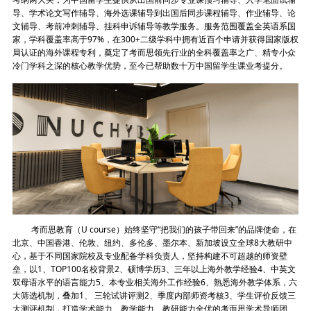
导、学术论文写作辅导、海外选课辅导到出国后同步课程辅导、作业辅导、论
文辅导、考前冲刺辅导、挂科申诉辅导等教学服务。服务范围覆盖全英语系国
家，学科覆盖率高于97%，在300+二级学科中拥有近百个申请并获得国家版权
局认证的海外课程专利，奠定了考而思领先行业的全科覆盖率之广、精专小众
冷门学科之深的核心教学优势，至今已帮助数十万中国留学生课业考提分。
考而思教育（U course）始终坚守“把我们的孩子带回来”的品牌使命，在
北京、中国香港、伦敦、纽约、多伦多、墨尔本、新加坡设立全球8大教研中
心，基于不同国家院校及专业配备学科负责人，坚持构建不可超越的师资壁
垒，以1、TOP100名校背景2、硕博学历3、三年以上海外教学经验4、中英文
双母语水平的语言能力5、本专业相关海外工作经验6、熟悉海外教学体系，六
大筛选机制，叠加1、 三轮试讲评测2、季度内部师资考核3、学生评价反馈三
大测评机制，打造学术能力、教学能力、教研能力全优的考而思学术导师团