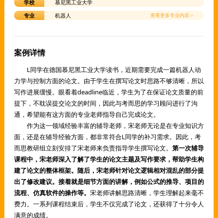
学校
慕尼黑工业大学
专业
机器人
查看更多专业内容＞
案例详情
L同学在德国慕尼黑工业大学读书，近期需要完成一篇机器人动
力学与控制方面的论文。由于学生在撰写论文时思路不够清晰，所以
写作进展缓慢。眼看着deadline临近，学生为了在保证论文质量的前
提下，不耽误提交论文的时间，因此与考而思的学习顾问进行了沟
通，希望能有这方面的专业老师指导自己完成论文。
作为这一领域经验丰富的辅导老师，宋老师无论是在专业知识方
面，还是在辅导经验方面，都非常符合L同学的补习需求。因此，考
而思教研组立刻安排了宋老师来负责指导学生撰写论文。
第一次辅导
课程中，宋老师深入了解了学生的论文主题及写作要求，帮助学生构
建了论文的整体框架。随后，宋老师针对论文逻辑相对混乱的部分提
出了修改建议。接着就是细节方面的讲解，例如公式的推导、项目的
流程、仿真软件的操作等。
宋老师讲解思路清晰，学生理解起来毫不
费力。一系列课程结束后，学生不仅完成了论文，还获得了十分令人
满意的成绩。