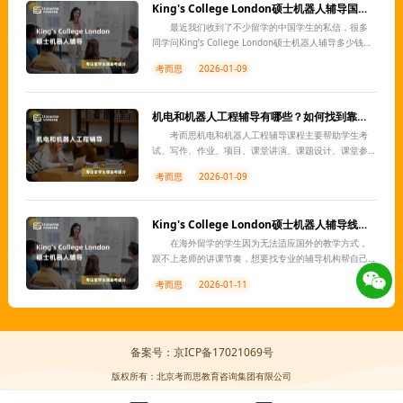
King's College London硕士机器人辅导国内那家机构靠谱？
最近我们收到了不少留学的中国学生的私信，很多
同学问King’s College London硕士机器人辅导多少钱？
哪个机构靠谱？其实各位同学在选择King’s College
考而思
2026-01-09
London硕士机器人辅导机构时，说到靠谱首先
机电和机器人工程辅导有哪些？如何找到靠谱的？
考而思机电和机器人工程辅导课程主要帮助学生考
试、写作、作业、项目、课堂讲演、课题设计、课堂参
与等几部分。机电和机器人工程辅导如何选择好的机
考而思
2026-01-09
构？这个问题需要深思熟虑。为了方便学生做出选择，
我们总结了几点建议，详情如下。
King's College London硕士机器人辅导线上机构有哪些？
在海外留学的学生因为无法适应国外的教学方式，
跟不上老师的讲课节奏，想要找专业的辅导机构帮自己
补习课程。那么，King’s College London硕士机器人辅
考而思
2026-01-11
导机构有哪些？能King’s College London硕
备案号：京ICP备17021069号
版权所有：北京考而思教育咨询集团有限公司