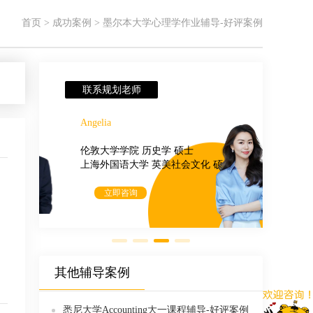
首页
>
成功案例
>
墨尔本大学心理学作业辅导-好评案例
联系规划老师
联系
Angelia
郭老师
伦敦大学学院 历史学 硕士
浙江农
上海外国语⼤学 英美社会⽂化 硕士
墨尔本
立即咨询
其他辅导案例
悉尼大学Accounting大一课程辅导-好评案例