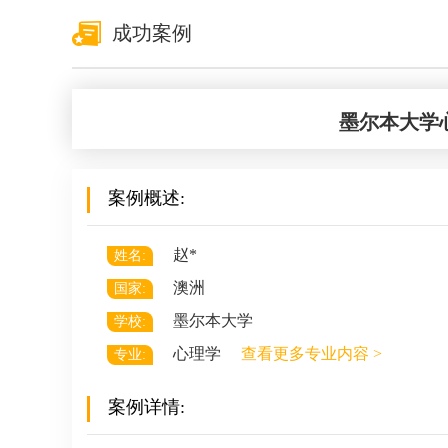
成功案例
墨尔本大学
联系规划老师
联系规划老师
郭老师
Johna
案例概述:
浙江农林大学风景园林学士
加州大学伯克利分校
墨尔本大学景观建筑硕士
加州大学伯克利分校
赵*
姓名:
立即咨询
立即咨询
澳洲
国家:
墨尔本大学
学校:
心理学
查看更多专业内容 >
专业:
案例详情: