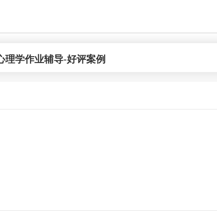
心理学作业辅导-好评案例
联系规划老师
Durante
 机械工程 硕士
康奈尔大学 物理学 博士
 机械工程 学士
立即咨询