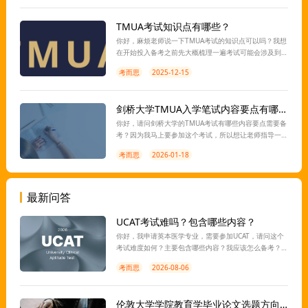
TMUA考试知识点有哪些？
你好，麻烦老师说一下TMUA考试的知识点可以吗？我想
在开始投入备考之前先大概梳理一遍考试可能会涉及到
的内容，然后这样更好安排复习的时间和重点，我先提
考而思
2025-12-15
前谢谢老师啦！
剑桥大学TMUA入学笔试内容要点有哪些？
你好，请问剑桥大学的TMUA考试有哪些内容要点需要备
考？因为我马上要参加这个考试，所以想让老师指导一
下考试之前的复习准备，谢谢！
考而思
2026-01-18
最新问答
UCAT考试难吗？包含哪些内容？
你好，我申请英本医学专业，需要参加UCAT，请问这个
考试难度如何？主要包含哪些内容？我应该怎么备考？
离考试还有一段时间，想让老师指导一下，谢谢。
考而思
2026-08-06
伦敦大学学院教育学毕业论文选题方向有推荐吗？