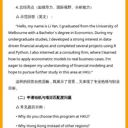
4. 总结亮点（如领导力、国际视野、分析能力）
△ 示范回答（英文）：
“Hello, my name is Li Yan. I graduated from the University of
Melbourne with a Bachelor's degree in Economics. During my
undergraduate studies, I developed a strong interest in data-
driven financial analysis and completed several projects using R
and Python. I also interned at a consulting firm, where I learned
how to apply econometric models to real business cases. I'm
eager to deepen my understanding of financial modeling and
hope to pursue further study in this area at HKU.”
这样的回答自然流畅，既展示了背景，又体现了专业热情与职业
目标。
（二）申请动机与项目匹配度问题
△ 常见题目示例：
• Why do you choose this program at HKU?
• Why Hong Kong instead of other regions?