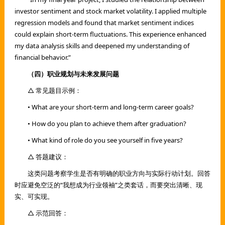
investor sentiment and stock market volatility. I applied multiple
regression models and found that market sentiment indices
could explain short-term fluctuations. This experience enhanced
my data analysis skills and deepened my understanding of
financial behavior.”
（四）职业规划与未来发展问题
△ 常见题目示例：
• What are your short-term and long-term career goals?
• How do you plan to achieve them after graduation?
• What kind of role do you see yourself in five years?
△ 答题建议：
这类问题考察学生是否有明确的职业方向与实际行动计划。回答
时应避免空泛的“我想成为行业领袖”之类套话，而要突出清晰、现
实、可实现。
△ 示范回答：