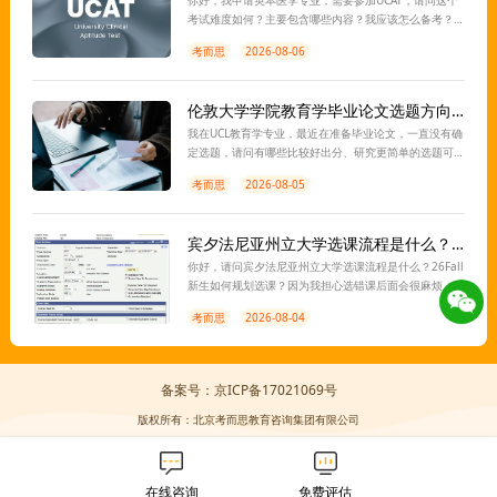
你好，我申请英本医学专业，需要参加UCAT，请问这个
考试难度如何？主要包含哪些内容？我应该怎么备考？
离考试还有一段时间，想让老师指导一下，谢谢。
考而思
2026-08-06
伦敦大学学院教育学毕业论文选题方向有推荐吗？
我在UCL教育学专业，最近在准备毕业论文，一直没有确
定选题，请问有哪些比较好出分、研究更简单的选题可
以推荐？想找老师指导一下，感谢。
考而思
2026-08-05
宾夕法尼亚州立大学选课流程是什么？26Fall新生如何选课？
你好，请问宾夕法尼亚州立大学选课流程是什么？26Fall
新生如何规划选课？因为我担心选错课后面会很麻烦，
所以想找老师带着一起规划一下，谢谢。
考而思
2026-08-04
备案号：京ICP备17021069号
版权所有：北京考而思教育咨询集团有限公司
在线咨询
免费评估