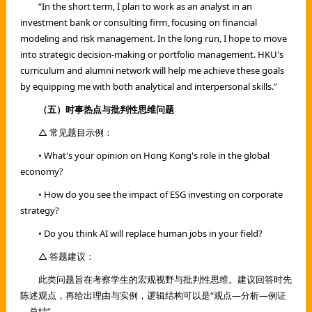
“In the short term, I plan to work as an analyst in an
investment bank or consulting firm, focusing on financial
modeling and risk management. In the long run, I hope to move
into strategic decision-making or portfolio management. HKU's
curriculum and alumni network will help me achieve these goals
by equipping me with both analytical and interpersonal skills.”
（五）时事热点与批判性思维问题
△ 常见题目示例：
• What's your opinion on Hong Kong's role in the global
economy?
• How do you see the impact of ESG investing on corporate
strategy?
• Do you think AI will replace human jobs in your field?
△ 答题建议：
此类问题旨在考察学生的宏观视野与批判性思维。建议回答时先
陈述观点，再给出理由与实例，逻辑结构可以是“观点—分析—例证
—总结”。