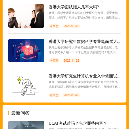
香港大学面试拒人几率大吗?
老师，我想申请香港大学的硕士研究生专业，需要参加
面试，想问下之前港大面试的通过率怎么样，录取率怎
么样，会不会很容易被刷下来?
考而思
2026-01-16
香港大学研究生数据科学专业笔面试大概什么情况？
我马上要参加香港大学研究生数据科学专业笔面试，老
师可以简单介绍一下DS专业笔面试的情况吗？笔试大概
考什么内容？面试主要问什么问题？希望老师能帮忙总
考而思
2025-11-22
结~
香港大学研究生计算机专业入学笔面试怎么准备？
老师，请问咱们这边可以指导香港大学研究生计算机笔
试和面试吗？因为我打算申请港大计算机，所以想了解
一些笔面试的信息，老师可以简单介绍一下吗？笔面试
考而思
2026-01-16
大概会问什么问题？
最新问答
UCAT考试难吗？包含哪些内容？