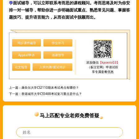
学
面试辅导，可以立即联系考而思的课程顾问。考而思将及时为你安
排一对一辅导，帮助你进一步明确面试重点、熟悉常见问题、掌握答
题技巧、提升语言能力，从而在面试中脱颖而出。
同步课件辅导
作业补习
Appeal申诉
选课指导
添加微信
【kaoersi03】
论文指导
入学内测/面试培训
（备注官网）申请试听
享专属套餐优惠
上一篇：
康奈尔大学CS2110期末考试考点有哪些？
下一篇：
香港城市大学CS5488考试复习重点是什么？
马上匹配专业老师免费答疑