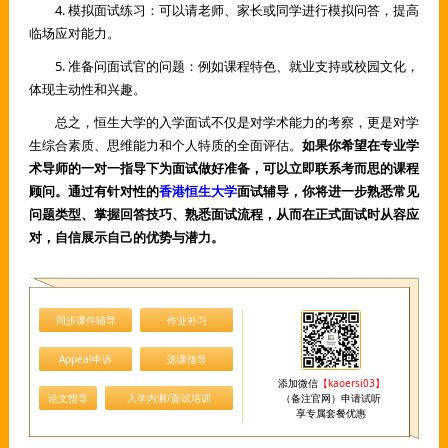
4. 模拟面试练习：可以请老师、家长或同学进行模拟问答，提高
临场应对能力。
5. 准备问面试官的问题：例如课程特色、就业支持或校园文化，
体现主动性和兴趣。
总之，恒生大学的入学面试不仅是对学术能力的考察，更是对学
生综合素质、思维能力和个人特质的全面评估。
如果你希望在专业学
术导师的一对一指导下为面试做好准备，可以立即联系考而思的课程
顾问。通过有针对性的
香港恒生大学
面试辅导，你将进一步熟悉常见
问题类型、掌握回答技巧、熟悉面试流程，从而在正式面试时从容应
对，自信展示自己的优势与潜力。
同步课件辅导
作业补习
Appeal申诉
选课指导
添加微信
【kaoersi03】
论文指导
入学内测/面试培训
（备注官网）申请试听
享专属套餐优惠