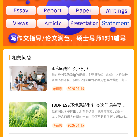
相关问答
ib和ig有什么区别？
我在欧洲这边学ig的课程，主要是数学，科学。之后学校
要学ib的课程。但我不知道ib的课程是怎么设置的，都有
哪些科目，也是自己选择学习的吗？ib会比ig的课程难
考而思
2026-01-15
吗？成绩是怎么计算的呢？
IBDP ESS环境系统和社会这门课主要是讲什么的？
我在国际学校读IB，现在要选课，我看着感觉ESS还可
以，但这门课具体讲的什么内容还不是很了解，所以想
让老师介绍一下，还有，这个考试难吗？主要都考什么
考而思
2026-01-15
内容？