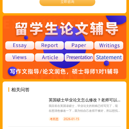
立即咨询
相关问答
英国硕士毕业论文怎么修改？老师可以指导吗？
我目前在英国读硕士，毕业论文的初稿已经写完了，现
在想润色修改一下，因为怕自己改得不够好，所以想找
老师帮忙，请问这边有没有可以指导论文修改的老师？
考而思
2026-01-15
有的话请推荐给我，谢谢~