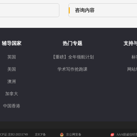
辅导国家
热门专题
支持
英国
【重磅】全年领航计划
标
美国
学术写作抢跑课
网站
澳洲
加拿大
中国香港
CP证:京B2-20211749
京ICP备
京公网安备
AAA级诚信经