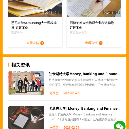
2024-12-11
2024-11-28
悉尼大学Accounting大一课程辅
阿德莱德大学物理专业考试辅导-
导-好评案例
好评案例
悉尼大学
阿德莱德大学
查看详情
查看详情
相关资讯
兰卡斯特大学Money, Banking and Finance作业辅导
想从事银行业和金融服务业的学生可以选择兰卡斯特大
学的货币、银行和金融理学硕士课程，兰卡斯特大学
Money, Banking and Finance课程为学生提供对企业银
考而思
2026-01-23
行业务至关重要的工具，或者让学生扮演监管者的角
色。
卡迪夫大学|Money, Banking and Finance|BS2551课程辅导
正在为卡迪夫大学 Money, Banking and Finance
(BS2551) 课程感到困惑？别担心！这项重要的金融学课
程涵盖了货币、银行和金融市场的核心概念，理解和掌
考而思
2026-02-24
握这些内容对您的学业发展至关重要。如果您在学习过