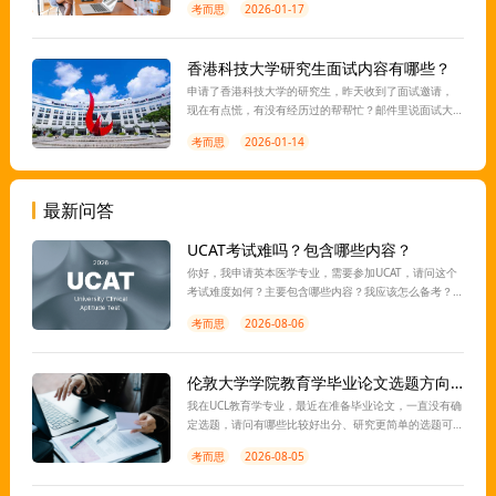
考而思
2026-01-17
香港科技大学研究生面试内容有哪些？
申请了香港科技大学的研究生，昨天收到了面试邀请，
现在有点慌，有没有经历过的帮帮忙？邮件里说面试大
约20分钟左右，是英文面试还好说中文面试，会是小组
考而思
2026-01-14
讨论还是单独面试呢？
最新问答
UCAT考试难吗？包含哪些内容？
你好，我申请英本医学专业，需要参加UCAT，请问这个
考试难度如何？主要包含哪些内容？我应该怎么备考？
离考试还有一段时间，想让老师指导一下，谢谢。
考而思
2026-08-06
伦敦大学学院教育学毕业论文选题方向有推荐吗？
我在UCL教育学专业，最近在准备毕业论文，一直没有确
定选题，请问有哪些比较好出分、研究更简单的选题可
以推荐？想找老师指导一下，感谢。
考而思
2026-08-05