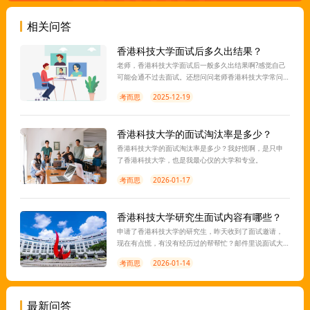
相关问答
香港科技大学面试后多久出结果？
老师，香港科技大学面试后一般多久出结果啊?感觉自己
可能会通不过去面试。还想问问老师香港科技大学常问
的问题有哪些呢?自己准备的不太充分，想再临时抱抱佛
考而思
2025-12-19
脚。
香港科技大学的面试淘汰率是多少？
香港科技大学的面试淘汰率是多少？我好慌啊，是只申
了香港科技大学，也是我最心仪的大学和专业。
考而思
2026-01-17
香港科技大学研究生面试内容有哪些？
申请了香港科技大学的研究生，昨天收到了面试邀请，
现在有点慌，有没有经历过的帮帮忙？邮件里说面试大
约20分钟左右，是英文面试还好说中文面试，会是小组
考而思
2026-01-14
讨论还是单独面试呢？
最新问答