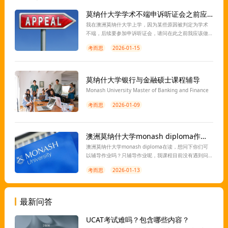
莫纳什大学学术不端申诉听证会之前应该做哪些准备？
我在澳洲莫纳什大学上学，因为某些原因被判定为学术
不端，后续要参加申诉听证会，请问在此之前我应该做
哪些准备？听证会上可能会问什么问题？我能带别人一
考而思
2026-01-15
起参加听证会吗？
莫纳什大学银行与金融硕士课程辅导
Monash University Master of Banking and Finance
考而思
2026-01-09
澳洲莫纳什大学monash diploma作业辅导
澳洲莫纳什大学monash diploma在读，想问下你们可
以辅导作业吗？只辅导作业呢，我课程目前没有遇到问
题，就是作业有时候有不会写的
考而思
2026-01-13
最新问答
UCAT考试难吗？包含哪些内容？