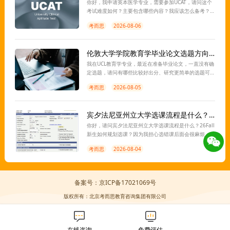
你好，我申请英本医学专业，需要参加UCAT，请问这个
考试难度如何？主要包含哪些内容？我应该怎么备考？
离考试还有一段时间，想让老师指导一下，谢谢。
考而思
2026-08-06
伦敦大学学院教育学毕业论文选题方向有推荐吗？
我在UCL教育学专业，最近在准备毕业论文，一直没有确
定选题，请问有哪些比较好出分、研究更简单的选题可
以推荐？想找老师指导一下，感谢。
考而思
2026-08-05
宾夕法尼亚州立大学选课流程是什么？26Fall新生如何选课？
你好，请问宾夕法尼亚州立大学选课流程是什么？26Fall
新生如何规划选课？因为我担心选错课后面会很麻烦，
所以想找老师带着一起规划一下，谢谢。
考而思
2026-08-04
备案号：京ICP备17021069号
版权所有：北京考而思教育咨询集团有限公司
在线咨询
免费评估