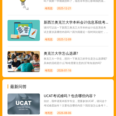
吗？我第一学期就挂科了，现在非常担心影响我的成
绩，所以想提前请教一下解决办法，看看有没有回转的
考而思
2025-12-21
余地，实在不行我就打算试一下申诉。
新西兰奥克兰大学本科会计信息系统考试涉及哪些内容？
请问可以说一下新西兰奥克兰大学本科会计信息系统考
试主要涉及哪些内容吗？因为我最近一段时间比较忙，
没有足够的时间准备考试复习，所以想让老师先给我划
考而思
2025-12-09
个重点，感谢~！
奥克兰大学怎么选课?
奥克兰大一学生，想问一下奥克兰的学生是怎么选课呢?
具体的流程是什么?有啥需要注意的没?有知道的吗?
考而思
2026-01-16
最新问答
UCAT考试难吗？包含哪些内容？
你好，我申请英本医学专业，需要参加UCAT，请问这个
考试难度如何？主要包含哪些内容？我应该怎么备考？
离考试还有一段时间，想让老师指导一下，谢谢。
考而思
2026-08-06