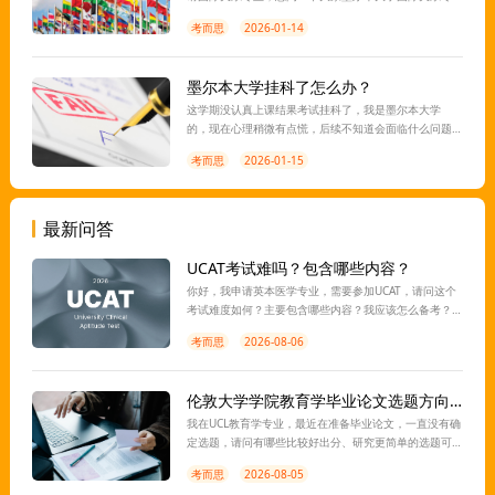
业怎么样?
考而思
2026-01-14
墨尔本大学挂科了怎么办？
这学期没认真上课结果考试挂科了，我是墨尔本大学
的，现在心理稍微有点慌，后续不知道会面临什么问题
也不知道应该怎么解决，老师这边有没有处理办法之类
考而思
2026-01-15
的能帮帮我吗？
最新问答
UCAT考试难吗？包含哪些内容？
你好，我申请英本医学专业，需要参加UCAT，请问这个
考试难度如何？主要包含哪些内容？我应该怎么备考？
离考试还有一段时间，想让老师指导一下，谢谢。
考而思
2026-08-06
伦敦大学学院教育学毕业论文选题方向有推荐吗？
我在UCL教育学专业，最近在准备毕业论文，一直没有确
定选题，请问有哪些比较好出分、研究更简单的选题可
以推荐？想找老师指导一下，感谢。
考而思
2026-08-05