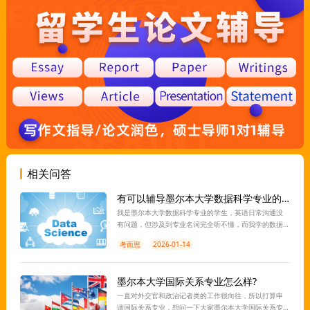
相关问答
有可以辅导墨尔本大学数据科学专业的老师吗？
我是墨尔本大学数据科学专业的学生，英语日常沟通没
有问题，但涉及到专业名词完全听不懂，而我学的数据
科学专业又有很多专业名词，导致课程根本听不懂，有
考而思
2026-01-14
没有可以辅导的老师帮助一下？
墨尔本大学国际关系专业怎么样?
一直对外交官和政治记者类的工作很向往，所以打算申
请国际关系专业，想问一下大家墨尔本大学国际关系专