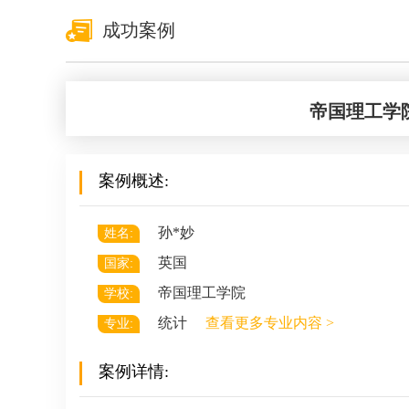
成功案例
帝国理工学
联系规划老师
联系规划老师
Durante
Angelia
案例概述:
康奈尔大学 物理学 博士
伦敦大学学院 历史学
上海外国语⼤学 英
孙*妙
姓名:
立即咨询
立即咨询
英国
国家:
帝国理工学院
学校:
统计
查看更多专业内容 >
专业:
案例详情: