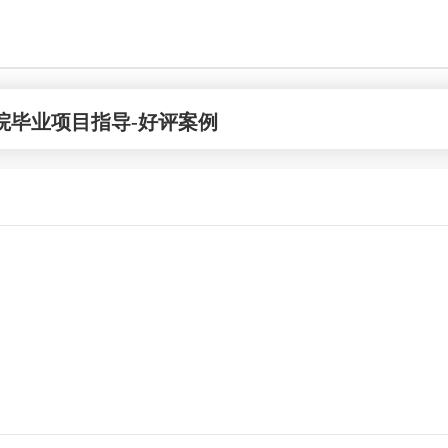
院毕业项目指导-好评案例
联系规划老师
郭老师
 硕士
浙江农林大学风景园林学士
美社会⽂化 硕士
墨尔本大学景观建筑硕士
立即咨询