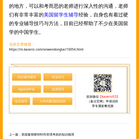
的地方，可以和考而思的老师进行深入性的沟通，老师
们有非常丰富的
美国留学生辅导
经验，自身也有着过硬
的专业辅导技巧与方法，目前已经帮助了不少在美国留
学的中国学生。
当前文章链接：
https://m.kaoersi.com/xinwendongtai/10054.html
同步课件辅导
作业补习
Appeal申诉
选课指导
添加微信
【kaoersi03】
论文指导
入学内测/面试培训
（备注官网）申请试听
享专属套餐优惠
上一篇：
英国曼彻斯特时尚管理考前的知识梳理