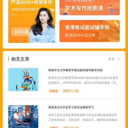
相关文章
更多
香港中文大学教育学面试面经辅导教学内容
香港中文大学教育学General Stream面试大多为全英文
交流形式，大约9分钟左右，面试方式可能为电话（为
主）或现场面试，具体以面试通知为准。香港中文大学
考而思
2025-11-22
教育学面试需要广大的香港学生们提前做好充分的准备
工作，我们有专业的辅导老师可以帮助同学们梳理思
路。
美国东北大学化学工程专业课程学习
化学工程专业学生将系统地学习专业必须的基础理论和
工程技术知识，无机化学、有机化学、物理化学的基础
理论与实验。本篇为文章为大家从中找出几个基本知识