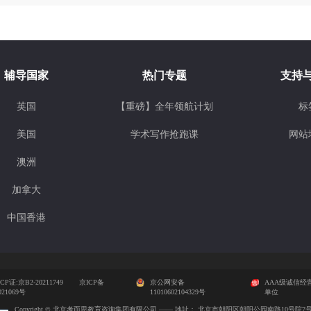
辅导国家
热门专题
支持
英国
【重磅】全年领航计划
标
美国
学术写作抢跑课
网站
澳洲
加拿大
中国香港
CP证:京B2-20211749
京ICP备
京公网安备
AAA级诚信经
021069号
11010602104329号
单位
Copyright © 北京考而思教育咨询集团有限公司 —— 地址： 北京市朝阳区朝阳公园南路10号院7