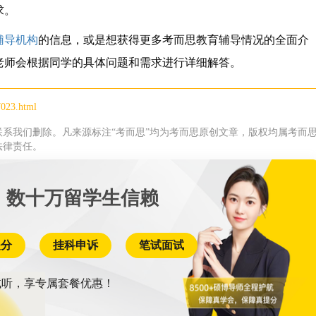
求。
辅导机构
的信息，或是想获得更多考而思教育辅导情况的全面介
老师会根据同学的具体问题和需求进行详细解答。
7023.html
系我们删除。凡来源标注“考而思”均为考而思原创文章，版权均属考而
法律责任。
 数十万留学生信赖
提分
挂科申诉
笔试面试
听，享专属套餐优惠！