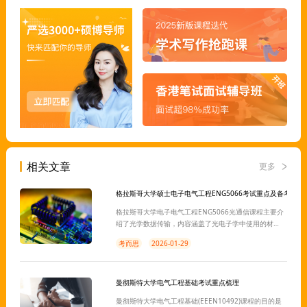
相关文章
更多
格拉斯哥大学硕士电子电气工程ENG5066考试重点及备考提示
格拉斯哥大学电子电气工程ENG5066光通信课程主要介
绍了光学数据传输，内容涵盖了光电子学中使用的材
料，发光二极管和激光器的操作，光纤，光学探测器和
考而思
2026-01-29
现代光纤通信系统的概念等。针对这门课的考试，我们
整理了可能会涉及到的重要知识点，以及一些备考提
示，有需要的同学可以参考下述内容进行复习。
曼彻斯特大学电气工程基础考试重点梳理
曼彻斯特大学电气工程基础(EEEN10492)课程的目的是