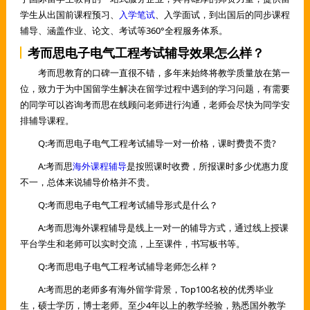
学生从出国前课程预习、
入学笔试
、入学面试，到出国后的同步课程
辅导、涵盖作业、论文、考试等360°全程服务体系。
考而思电子电气工程考试辅导效果怎么样？
考而思教育的口碑一直很不错，多年来始终将教学质量放在第一
位，致力于为中国留学生解决在留学过程中遇到的学习问题，有需要
的同学可以咨询考而思在线顾问老师进行沟通，老师会尽快为同学安
排辅导课程。
Q:考而思电子电气工程考试辅导一对一价格，课时费贵不贵?
A:考而思
海外课程辅导
是按照课时收费，所报课时多少优惠力度
不一，总体来说辅导价格并不贵。
Q:考而思电子电气工程考试辅导形式是什么？
A:考而思海外课程辅导是线上一对一的辅导方式，通过线上授课
平台学生和老师可以实时交流，上至课件，书写板书等。
Q:考而思电子电气工程考试辅导老师怎么样？
A:考而思的老师多有海外留学背景，Top100名校的优秀毕业
生，硕士学历，博士老师。至少4年以上的教学经验，熟悉国外教学