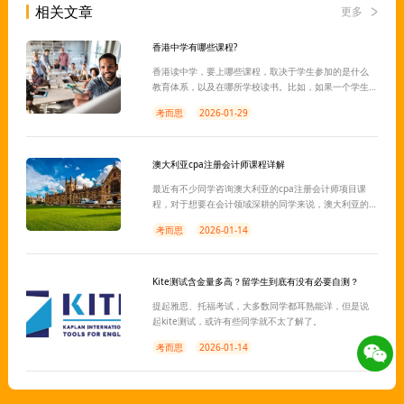
相关文章
更多
香港中学有哪些课程?
香港读中学，要上哪些课程，取决于学生参加的是什么
教育体系，以及在哪所学校读书。比如，如果一个学生
参加的是国际学校，那么他所接触的中学教育课程可能
考而思
2026-01-29
就是IB、A-level这些国际课程，初中是GCSE/IGCSE等
等。如果是香港本土学校，可能有DSE课程提供，完成课
程，在高中参加DSE统考，也是我们常说的“香港高考”。
澳大利亚cpa注册会计师课程详解
最近有不少同学咨询澳大利亚的cpa注册会计师项目课
程，对于想要在会计领域深耕的同学来说，澳大利亚的
cpa课程是一个很不错的选择。下面小编就同学们详细介
考而思
2026-01-14
绍一下cpa项目都有哪些课程设置。
Kite测试含金量多高？留学生到底有没有必要自测？
提起雅思、托福考试，大多数同学都耳熟能详，但是说
起kite测试，或许有些同学就不太了解了。
考而思
2026-01-14