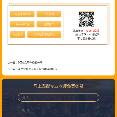
同步课件辅导
作业补习
Appeal申诉
选课指导
添加微信
【kaoersi03】
论文指导
入学内测/面试培训
（备注官网）申请试听
享专属套餐优惠
上一篇：
SCI论文写作经验分享
下一篇：
论文背景怎么写？写作建议和提示
马上匹配专业老师免费答疑