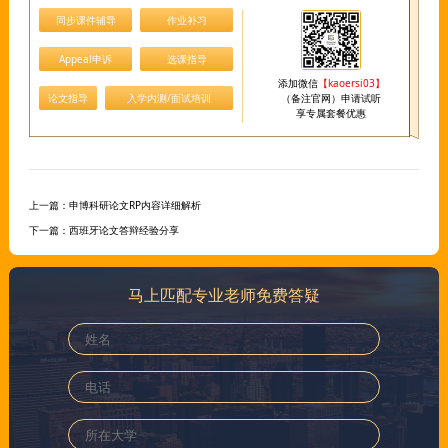
同步课件辅导
作业补习
Appeal申诉
选课指导
添加微信
【kaoersi03】
论文指导
入学内测/面试培训
（备注官网）申请试听
享专属套餐优惠
上一篇：
申博科研论文RP内容详细解析
下一篇：
西班牙论文答辩经验分享
马上匹配专业老师免费答疑