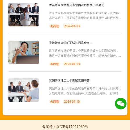
香港岭南大学会计专业面试后多久出结果？
近来大家都在奔波于香港各大高校的面试现场，真的都
非常辛苦了，那面试完最想知道是问就是什么时候出结
果？小编就收到了一条这样的问题：“香港岭南大学会计
考而思
2026-01-13
专业面试后多久出结果？” 香港岭南大学会计专业面试后
一般2周左右就会出结果，当然3—4个月才拿到结果的也
是有的，具体的情况还是要根据面试官的考量决定。如
果想要面试通过率提高，那我们就要做到以下几点。
香港岭南大学的面试技巧这全有！
讲了这么多期的干货，今天就香港岭南大学面试为例，
来讲一讲在面试的时候有哪些小技巧，能够为你加分。
当你好不容易搞定了申请材料，熬到学校给你发来面试
考而思
2026-01-13
邮件，然而发现自己还毫无准备，一窍不通！只能热锅
上的蚂蚁干着急，其实不用担心，只要在面试前你做到
以下两点，你就相当于一只脚迈进了岭南的大门
英国帝国理工大学面试实用干货
英国帝国理工大学的面试通常在每年十月开始，到次年3
月陆续结束。在面试后的4-6周左右会出结果。 面试时间
一般30分钟，大部分的面试为一对一，面试包括三大部
考而思
2026-01-13
分：General Questions、PS和解题部分。
备案号：京ICP备17021069号