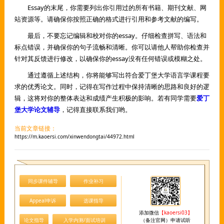
Essay的末尾，你需要列出你引用过的所有书籍、期刊文献、网
站资源等。请确保你按照正确的格式进行引用和参考文献的编写。
最后，不要忘记编辑和校对你的essay。仔细检查拼写、语法和
标点错误，并确保你的句子流畅和清晰。你可以请他人帮助你检查并
针对其反馈进行修改，以确保你的essay没有任何错误或模糊之处。
通过遵循上述结构，你将能够写出符合爱丁堡大学语言学课程要
求的优秀论文。同时，记得在写作过程中保持清晰的思路和良好的逻
辑，这将对你的整体表达和成绩产生积极的影响。若有同学需要
爱丁
堡大学
论文辅导
，记得直接联系我们哟。
当前文章链接：
https://m.kaoersi.com/xinwendongtai/44972.html
同步课件辅导
作业补习
Appeal申诉
选课指导
添加微信
【kaoersi03】
论文指导
入学内测/面试培训
（备注官网）申请试听