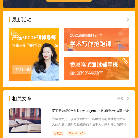
最新活动
相关文章
更多
爱丁堡大学论文Acknowledgement致谢部分怎么写？建议和
完成论文是一项巨大的成就，所以向所有帮助你完成论
文的人表示感谢是很重要的！通常关于致谢部分如何写
作没有硬性规定，但一般来说最好是要保持简洁和正
考而思
2026-01-28
式。建议你在开始写这部分之前，列出所有你想感谢的