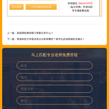
添加微信
【kaoersi03】
论文指导
入学内测/面试培训
（备注官网）申请试听
享专属套餐优惠
上一篇：
英国课程暑假预习需要注意什么？
下一篇：
香港科技大学面试考点分析有哪些？留学生必须掌握的关键点！
马上匹配专业老师免费答疑