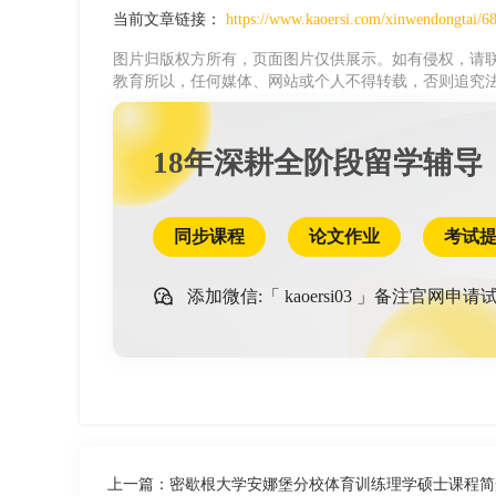
当前文章链接：
https://www.kaoersi.com/xinwendongtai/6
图片归版权方所有，页面图片仅供展示。如有侵权，请联
教育所以，任何媒体、网站或个人不得转载，否则追究
18年深耕全阶段留学辅导
同步课程
论文作业
考试
添加微信:「
kaoersi03
」备注官网申请试
上一篇：
密歇根大学安娜堡分校体育训练理学硕士课程简