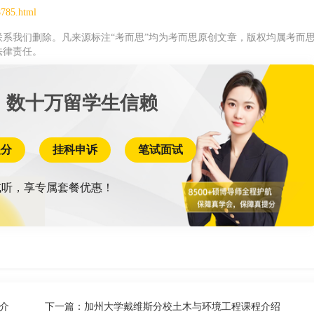
8785.html
系我们删除。凡来源标注“考而思”均为考而思原创文章，版权均属考而
法律责任。
 数十万留学生信赖
提分
挂科申诉
笔试面试
听，享专属套餐优惠！
介
下一篇：
加州大学戴维斯分校土木与环境工程课程介绍