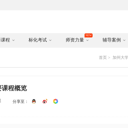
际课程
标化考试
师资力量
辅导案例
首页
>
加州大
要课程概览
思
分享至：