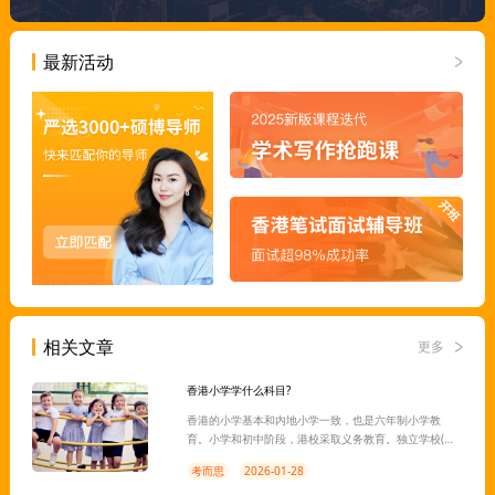
最新活动
相关文章
更多
香港小学学什么科目?
香港的小学基本和内地小学一致，也是六年制小学教
育。小学和初中阶段，港校采取义务教育。独立学校(包
括英国学校基金会(ESF)和国际学校)遵循美国、英国、国
考而思
2026-01-28
际商学院或其他海外课程。根据学制，小学教育的课程
中可能包括中文、英语、数学、音乐和艺术、科学、社