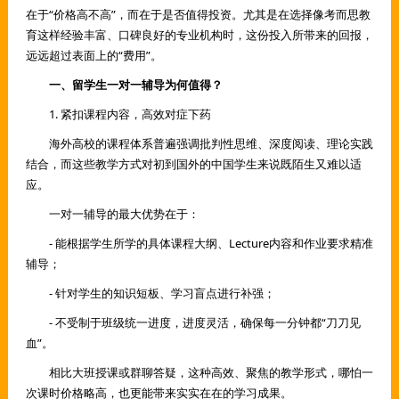
在于“价格高不高”，而在于是否值得投资。尤其是在选择像考而思教
育这样经验丰富、口碑良好的专业机构时，这份投入所带来的回报，
远远超过表面上的“费用”。
一、留学生一对一辅导为何值得？
1. 紧扣课程内容，高效对症下药
海外高校的课程体系普遍强调批判性思维、深度阅读、理论实践
结合，而这些教学方式对初到国外的中国学生来说既陌生又难以适
应。
一对一辅导的最大优势在于：
- 能根据学生所学的具体课程大纲、Lecture内容和作业要求精准
辅导；
- 针对学生的知识短板、学习盲点进行补强；
- 不受制于班级统一进度，进度灵活，确保每一分钟都“刀刀见
血”。
相比大班授课或群聊答疑，这种高效、聚焦的教学形式，哪怕一
次课时价格略高，也更能带来实实在在的学习成果。