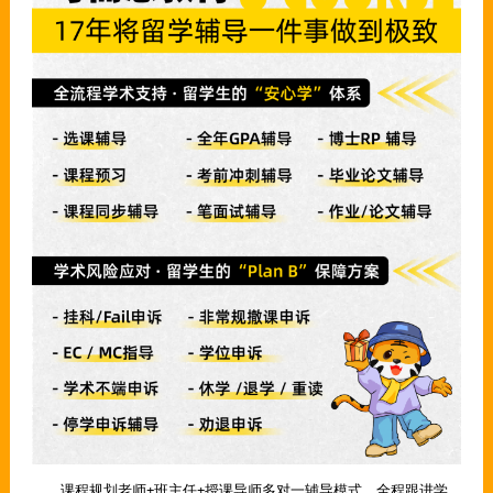
课程规划老师+班主任+授课导师多对一辅导模式，全程跟进学