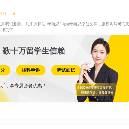
1271.html
系我们删除。凡来源标注“考而思”均为考而思原创文章，版权均属考而
法律责任。
 数十万留学生信赖
提分
挂科申诉
笔试面试
听，享专属套餐优惠！