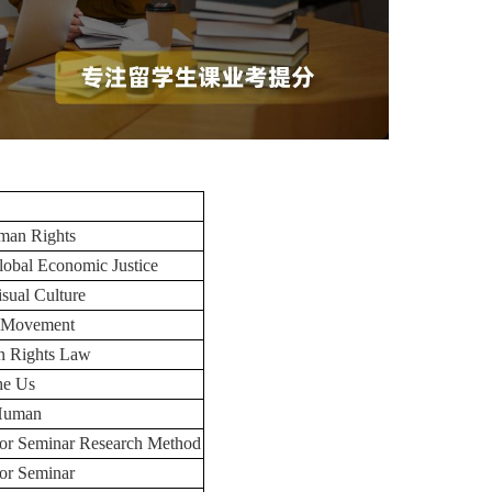
man Rights
obal Economic Justice
sual Culture
 Movement
n Rights Law
The Us
 Human
or Seminar Research Method
or Seminar