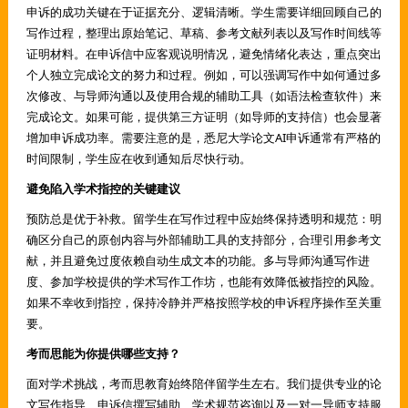
申诉的成功关键在于证据充分、逻辑清晰。学生需要详细回顾自己的
写作过程，整理出原始笔记、草稿、参考文献列表以及写作时间线等
证明材料。在申诉信中应客观说明情况，避免情绪化表达，重点突出
个人独立完成论文的努力和过程。例如，可以强调写作中如何通过多
次修改、与导师沟通以及使用合规的辅助工具（如语法检查软件）来
完成论文。如果可能，提供第三方证明（如导师的支持信）也会显著
增加申诉成功率。需要注意的是，悉尼大学论文AI申诉通常有严格的
时间限制，学生应在收到通知后尽快行动。
避免陷入学术指控的关键建议
预防总是优于补救。留学生在写作过程中应始终保持透明和规范：明
确区分自己的原创内容与外部辅助工具的支持部分，合理引用参考文
献，并且避免过度依赖自动生成文本的功能。多与导师沟通写作进
度、参加学校提供的学术写作工作坊，也能有效降低被指控的风险。
如果不幸收到指控，保持冷静并严格按照学校的申诉程序操作至关重
要。
考而思能为你提供哪些支持？
面对学术挑战，考而思教育始终陪伴留学生左右。我们提供专业的论
文写作指导、申诉信撰写辅助、学术规范咨询以及一对一导师支持服