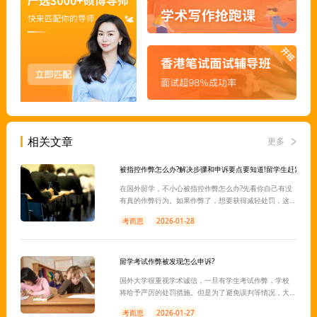
相关文章
更多
被指控作弊怎么办?解决步骤和申诉要点要知道!留学生赶紧围观
在国外留学，不小心被指控作弊怎么办?先看你自己有没
有真的作弊行为。如果作弊了，想要获得减轻处罚，这
时最好的做法是找专业机构里的专业申诉老师，让他们
考而思
2026-01-28
帮你指导整个申诉过程，增加申诉通过率。
留学考试作弊被发现怎么申诉?
国外大学很重视学术诚信，一旦有学生考试作弊，学校
将给予严厉的处罚措施。但是为了避免误判等情况，大
多数学校也会给学生提供作弊申诉机会。如果确实存在
考而思
2026-01-27
作弊行为，申诉并不能帮你免除处罚，而你只能期望减