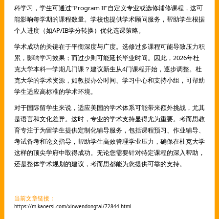
科学习，学生可通过“Program II”自定义专业或选修辅修课程，这可
能影响每学期的课程数量。学校也提供学术顾问服务，帮助学生根据
个人进度（如AP/IB学分转换）优化选课策略。
学术成功的关键在于平衡深度与广度。选修过多课程可能导致压力积
累，影响学习效果；而过少则可能延长毕业时间。因此，2026年杜
克大学本科一学期几门课？建议新生从4门课程开始，逐步调整。杜
克大学的学术资源，如教授办公时间、学习中心和支持小组，可帮助
学生适应高标准的学术环境。
对于国际留学生来说，适应美国的学术体系可能带来额外挑战，尤其
是语言和文化差异。这时，专业的学术支持显得尤为重要。考而思教
育专注于为留学生提供定制化辅导服务，包括课程预习、作业辅导、
考试备考和论文指导，帮助学生高效管理学业压力，确保在杜克大学
这样的顶尖学府中取得成功。无论您需要针对特定课程的深入帮助，
还是整体学术规划的建议，考而思都能为您提供可靠的支持。
当前文章链接：
https://m.kaoersi.com/xinwendongtai/72844.html