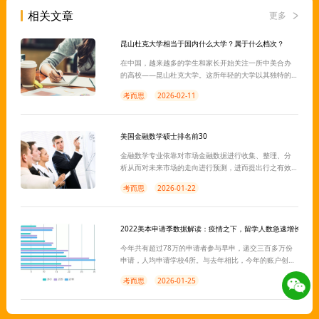
相关文章
更多
昆山杜克大学相当于国内什么大学？属于什么档次？
在中国，越来越多的学生和家长开始关注一所中美合办
的高校——昆山杜克大学。这所年轻的大学以其独特的
教育模式、全球化视野以及跨文化交流的优势，逐渐在
考而思
2026-02-11
国内外教育圈崭露头角。许多人对昆山杜克大学在国内
高校中的定位依然心存疑问“昆山杜克大学相当于国内什
么档次？”这不仅是家长和学生常常讨论的，也是学术圈
对其竞争力和影响力的关注点。本文将从学校的基本信
美国金融数学硕士排名前30
息、世界排名、特色专业、师资力量等多个角度，深入
金融数学专业依靠对市场金融数据进行收集、整理、分
分析昆山杜克
析从而对未来市场的走向进行预测，进而提出行之有效
的解决方案。
考而思
2026-01-22
2022美本申请季数据解读：疫情之下，留学人数急速增长!
今年共有超过78万的申请者参与早申，递交三百多万份
申请，人均申请学校4所。与去年相比，今年的账户创建
数量增加了11.3%，申请人数上升了13.4%，申请递交数
考而思
2026-01-25
量上升了21.9%，人均申请数量上升了7.6%。