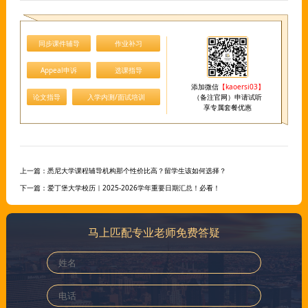
同步课件辅导
作业补习
Appeal申诉
选课指导
添加微信
【kaoersi03】
论文指导
入学内测/面试培训
（备注官网）申请试听
享专属套餐优惠
上一篇：
悉尼大学课程辅导机构那个性价比高？留学生该如何选择？
下一篇：
爱丁堡大学校历｜2025-2026学年重要日期汇总！必看！
马上匹配专业老师免费答疑