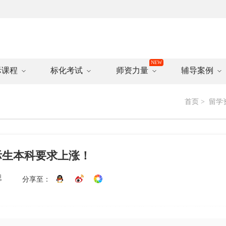
际课程
标化考试
师资力量
辅导案例
首页
>
留学
！国际生本科要求上涨！
思
分享至：