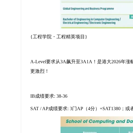
{工程学院・工程精英项目}
A-Level要求从3A飙升至3A1A！是港大2026年
更激烈！
IB成绩要求: 38-36
SAT / AP成绩要求: 3门AP（4分）+SAT1380