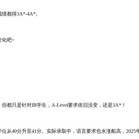
都得3A*-4A*。
化吧~
只是针对IB学生，A-Level要求依旧没变，还是3A*！
学位从40分升至41分。实际录取中，语言要求也水涨船高，2025