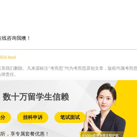
在线咨询我噢！
7824.html
系我们删除。凡来源标注“考而思”均为考而思原创文章，版权均属考而
法律责任。
 数十万留学生信赖
提分
挂科申诉
笔试面试
听，享专属套餐优惠！