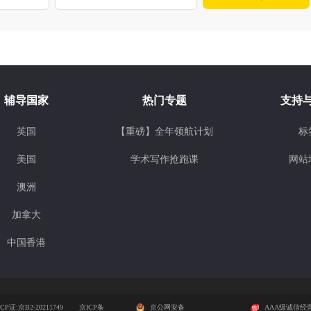
辅导国家
热门专题
支持
英国
【重磅】全年领航计划
标
美国
学术写作抢跑课
网站
澳洲
加拿大
中国香港
CP证:京B2-20211749
京ICP备
京公网安备
AAA级诚信经