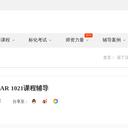
际课程
标化考试
师资力量
辅导案例
首页
>
诺丁
|PHAR 1021课程辅导
思
分享至：