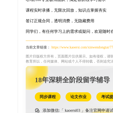
课程实时录播，无限次回放，知识点掌握夯实
签订正规合同，透明消费，无隐藏费用
同学们，有任何学习上的需求或疑问，欢迎随时
当前文章链接：
https://www.kaoersi.com/xinwendongtai/7
图片归版权方所有，页面图片仅供展示。如有侵权，请联
教育所以，任何媒体、网站或个人不得转载，否则追究
18年深耕全阶段留学辅导
同步课程
论文作业
考试
添加微信:「
kaoersi03
」备注官网申请试