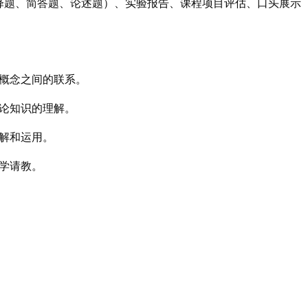
择题、简答题、论述题）、实验报告、课程项目评估、口头展示
解概念之间的联系。
论知识的理解。
解和运用。
学请教。