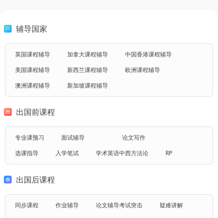
辅导国家
英国课程辅导
加拿大课程辅导
中国香港课程辅导
美国课程辅导
新西兰课程辅导
欧洲课程辅导
澳洲课程辅导
新加坡课程辅导
出国前课程
专业课预习
面试辅导
论文写作
选课指导
入学笔试
学术英语
中西方法论
RP
出国后课程
同步课程
作业辅导
论文辅导
考试突击
疑难讲解