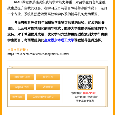
RMIT课程体系强调实践与学术能力并重，对留学生而言既是挑
战也是提升自我的机会。在学习压力与语言障碍并存的情况下，选择
一个专业、系统且熟悉澳洲高校教学体系的辅导机构尤为重要。
考而思教育凭借18年深耕留学生辅导领域的经验、优质的师资
团队，以及针对性精细化的辅导模式，能够为学生提供系统性的学习
支持。对于希望提升成绩、优化学习方法并更好适应澳洲大学节奏的
学生而言，考而思提供的
皇家墨尔本理工大学
课程辅导值得选择。
当前文章链接：
https://m.kaoersi.com/xinwendongtai/89734.html
同步课件辅导
作业补习
Appeal申诉
选课指导
添加微信
【kaoersi03】
论文指导
入学内测/面试培训
（备注官网）申请试听
享专属套餐优惠