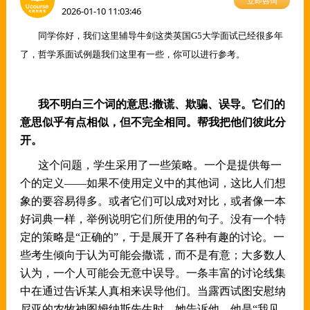
立即咨询
2026-01-10 11:03:46
同学你好，我们这里辅导牛剑这类英国
G5大学面试已经很多年
了，哲学系面试例题我们这里有一些，你可以进行参考。
我不明白三个词的意思
:撒谎、欺骗、误导。它们的
意思似乎有点相似，但不完全相同。帮我把他们彼此分
开。
这个问题，
学生
采用了一些策略。一个是提供每一
个的定义
——如果不使用定义中的其他词，这比人们想
象的要容易得多。或者它们可以成对对比，或者像一本
好词典一样，举例说明它们所使用的句子。没有一个特
定的策略是“正确的”，于是展开了各种有趣的讨论。一
些
考生
倾向于认为可能会撒谎，而不是有意；大多数人
认为，一个人可能会无意中误导。一条丰富的讨论线集
中在通过告诉某人真相来误导他们。当露西试图安慰纳
尼亚的农牧神图姆纳斯先生时，她告诉他，他是
“我见