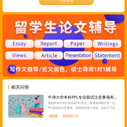
立即咨询
相关问答
牛津大学本科PPL专业面试注意事项有哪些 ？
我想申请牛津大学本科PPL专业，希望老师能介绍一些
PPL面试的注意事项，我想提前做个准备。其实不只是注
意事项，我还有很多关于面试的其他问题需要老师解
考而思
2026-01-15
答，请问有相关的指导吗？