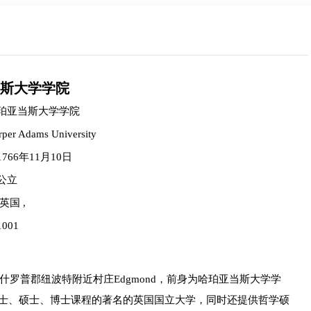
师
联系规划老师
Angelia
斯大学学院
 物理学 博士
伦敦大学学院 历史学 硕士
珀亚当斯大学学院
上海外国语⼤学 英美社会⽂化
rper Adams University
立即咨询
1766年11月10日
公立
英国 ,
1001
ty)位于英国什罗普郡纽波特附近村庄Edgmond，前身为哈珀亚当斯大学学
学士、硕士、博士课程的著名的英国国立大学，同时还提供哲学硕