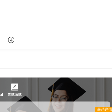
件。学校拥有相当规模的现代化农场(330公顷)，可供教学实
罗普郡(Shropshire)的Newport镇，南北方向位于英国名
丽。从邻近的Stafford火车站乘火车约2.5小时可到达伦
al
笔试面试
获悉详