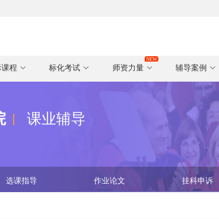
际课程
标化考试
师资力量
辅导案例
院
课业辅导
选课指导
作业论文
挂科申诉