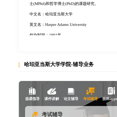
士(MPhil)和哲学博士(PhD)的课题研究。
中文名：哈珀亚当斯大学
英文名：Harper Adams University
创办时间：1901年
所属地区：英国什罗普郡纽波特
学校类型：农林、机械学、动物学、食品
哈珀亚当斯大学学院-辅导业务
该校具有良好的教学、科研设施及学生学习、生活条
习、实验及示范研究使用。哈珀·亚当斯学院位于英国中部施
城伯明翰和曼彻斯特之间，西邻威尔士，田园风光十分秀
敦。
选课指导
课件讲解
论文辅导
考试辅导
挂科appe
考试辅导