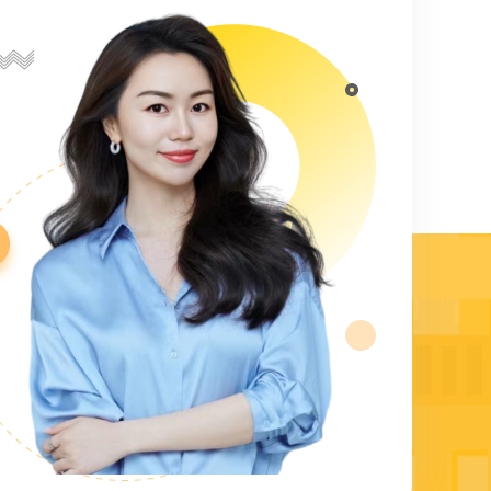
Durant
康奈尔大
在科学研究方
应动力学的研
累计辅导课时6
了解更