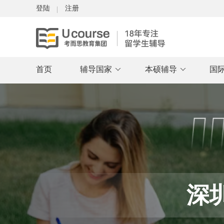
登陆
注册
首页
辅导国家
本硕辅导
国
深