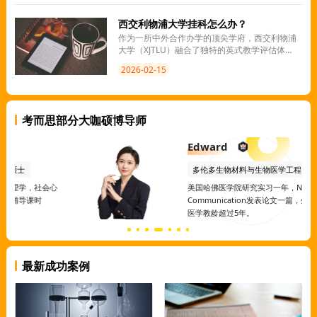
西交利物浦大学挂科怎么办？
作为一所中外合作办学的顶尖学府，西交利物浦
大学（XJTLU）融合了独特的英式教学评估体
系，这对学生的自主学习能力提出了极高要求。
2026-02-15
我们将深入解析西交利物浦大学挂科怎么办，并
提供实质性的应对策略。
考而思部分大咖硕博导师
Edward
多伦多生物材料与生物医学工程
博士
美国哈佛医学院研究实习一年，Nature
Communication发表论文一篇，生物材料与生物
医学教龄超过5年。
最新成功案例