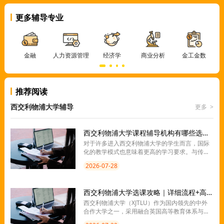
更多辅导专业
金融
人力资源管理
经济学
商业分析
金工金数
推荐阅读
西交利物浦大学辅导
>
更多 >
西交利物浦大学课程辅导机构有哪些选择？
对于许多进入西交利物浦大学的学生而言，国际
化的教学模式也意味着更高的学习要求。与传统
高校相比，XJTLU课程更加注重学生的自主学习
2026-07-28
能力、学术写作能力以及实践应用能力。在实际
学习过程中，很多学生会遇到不同程度的学习困
难。因此，越来越多学生开始选择课程辅导服
西交利物浦大学选课攻略｜详细流程+高分水课
务，以获得更加系统、高效的学习支持。那么，
西交利物浦大学课程辅导机构有哪些选择？
西交利物浦大学（XJTLU）作为国内领先的中外
合作大学之一，采用融合英国高等教育体系与中
国高校培养模式的教学方式，为学生提供国际化