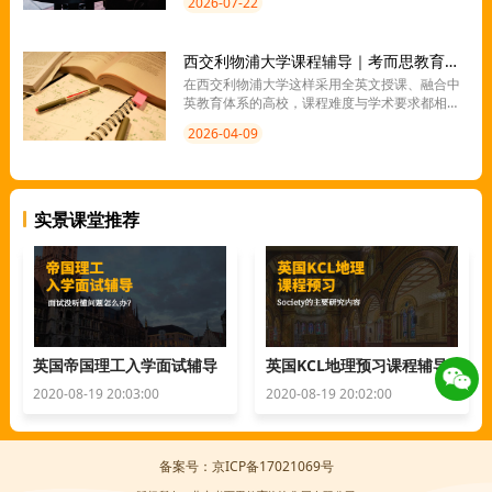
2026-07-22
的学习环境。由于课程设置、培养方案以及教学
方式与传统国内高校存在较大差异，很多即将进
入西交利物浦大学的新生在面对选课时，或多或
西交利物浦大学课程辅导｜考而思教育提分更高效
少会遇到一些问题。对此，我们整理了完整的西
交利物浦大学选课攻略。
在西交利物浦大学这样采用全英文授课、融合中
英教育体系的高校，课程难度与学术要求都相对
较高。面对复杂的课程内容、严格的评分标准以
2026-04-09
及高强度的学习节奏，越来越多的学生开始寻求
专业辅导机构的帮助。而在众多选择中，考而思
教育始终是学生的首选。
实景课堂推荐
英国帝国理工入学面试辅导
英国KCL地理预习课程辅导
2020-08-19 20:03:00
2020-08-19 20:02:00
备案号：京ICP备17021069号