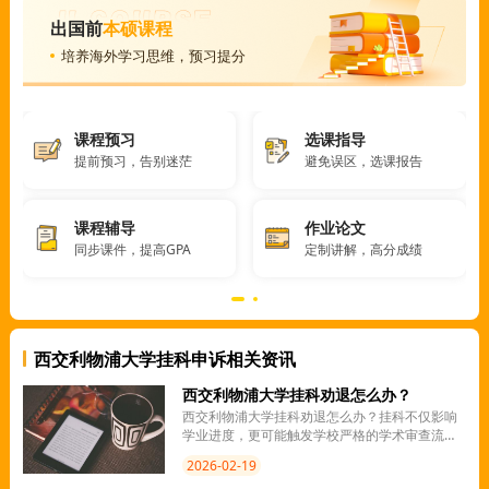
出国前
本硕课程
培养海外学习思维，预习提分
课程预习
选课指导
提前预习，告别迷茫
避免误区，选课报告
课程辅导
作业论文
同步课件，提高GPA
定制讲解，高分成绩
西交利物浦大学挂科申诉相关资讯
西交利物浦大学挂科劝退怎么办？
西交利物浦大学挂科劝退怎么办？挂科不仅影响
学业进度，更可能触发学校严格的学术审查流
程，甚至面临劝退风险。但只要冷静应对，积极
2026-02-19
补救，往往能有效扭转局面。