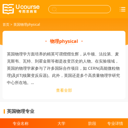
首页
>
英国物理physical
物理physical
英国物理学方面培养的精英可谓熠熠生辉，从牛顿、法拉第、麦
克斯韦、瓦特、到霍金斯等都是改变历史的人物。在实验领域，
英国的物理学家参与了许多国际合作项目，如 CERN(高能微粒物
理)及JET(核聚变反应器)。此外，英国还是多个高质量物理学研究
中心所在地。
英国物理学专业分支众多：理论物理、医学物理、天文学、太空
查看全部
科学、应用物理学，凝聚态物理，量子物理等。英国大学里广泛
采取的选修课制度意味着学生可以根据个人的兴趣和志向自由组
英国物理专业
合选修课程。部分学校开设的课程还会有安排学生实习的机会，
为学生将来进入社会打下良好的社会实践基础。
专业名称
大学
阶段
专业详情